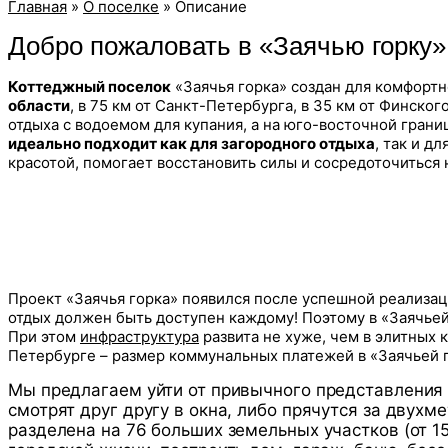
Главная
»
О поселке
»
Описание
Добро пожаловать в «Заячью горку»
Коттеджный поселок
«Заячья горка» создан для комфорт
области
, в 75 км от Санкт-Петербурга, в 35 км от Финског
отдыха с водоемом для купания, а на юго-восточной гран
идеально подходит как для загородного отдыха
, так и д
красотой, помогает восстановить силы и сосредоточиться 
Проект «Заячья горка» появился после успешной реализа
отдых должен быть доступен каждому! Поэтому в «Заячье
При этом
инфраструктура
развита не хуже, чем в элитных 
Петербурге – размер коммунальных платежей в «Заячьей г
Мы предлагаем уйти от привычного представления о
смотрят друг другу в окна, либо прячутся за двух
разделена на 76 больших земельных участков (от 1