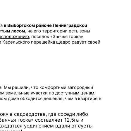
на
в Выборгском районе Ленинградской
стым лесом
, на его территории есть зоны
асположению
, поселок «Заячья горка»
да Карельского перешейка щедро радует своей
а. Мы решили, что комфортный загородный
аем
земельные участки
по доступным ценам.
ном доме обходится дешевле, чем в квартире в
ок» в садоводстве, где соседи либо
аячья горка» составляет 12,5га и
слаждаться уединением вдали от суеты