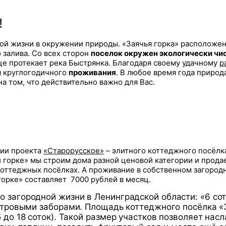
!
ной жизни в окружении природы. «Заячья горка» расположе
о залива. Со всех сторон
поселок окружен экологически чи
ице протекает река Быстрянка. Благодаря своему удачному
р
ля круглогодичного
проживания
. В любое время года приро
на том, что действительно важно для Вас.
ции проекта
«Старорусское»
– элитного коттеджного посёлк
й горке» мы строим дома разной ценовой категории и прод
коттеджных посёлках. А проживание в собственном загород
орке» составляет 7000 рублей в месяц.
 загородной жизни в Ленинградской области: «6 сот
метровыми заборами. Площадь коттеджного посёлка «З
5 до 18 соток). Такой размер участков позволяет на